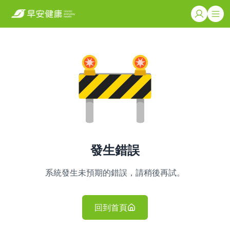
發生錯誤
系統發生未預期的錯誤，請稍後再試。
回到首頁