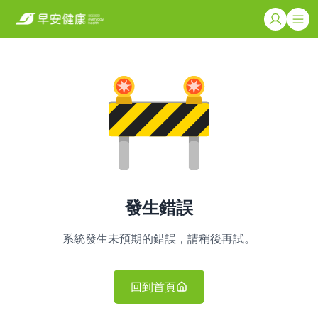
發生錯誤
系統發生未預期的錯誤，請稍後再試。
回到首頁