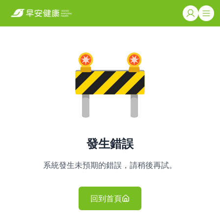
發生錯誤
系統發生未預期的錯誤，請稍後再試。
回到首頁