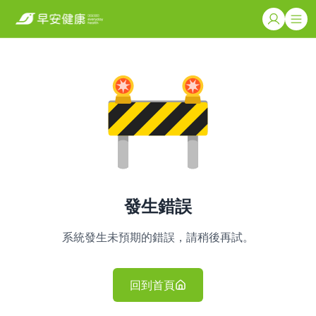
發生錯誤
系統發生未預期的錯誤，請稍後再試。
回到首頁