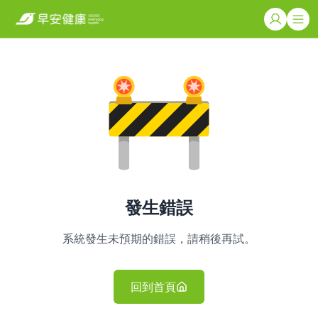
發生錯誤
系統發生未預期的錯誤，請稍後再試。
回到首頁