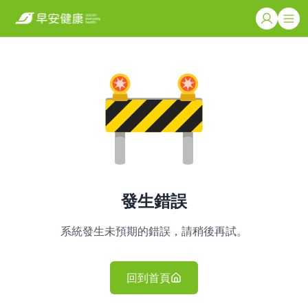
發生錯誤
系統發生未預期的錯誤，請稍後再試。
回到首頁