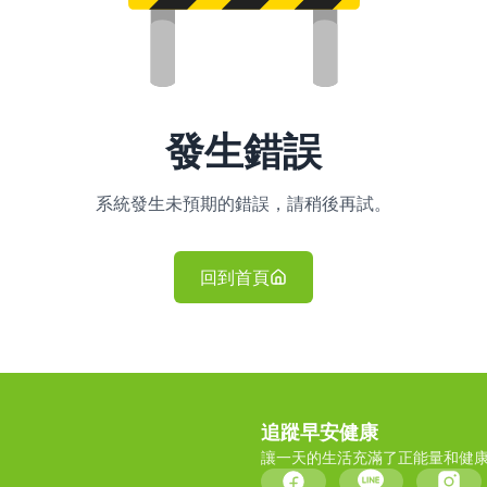
發生錯誤
系統發生未預期的錯誤，請稍後再試。
回到首頁
追蹤早安健康
讓一天的生活充滿了正能量和健