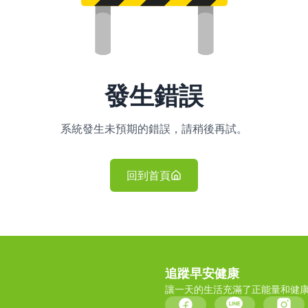
發生錯誤
系統發生未預期的錯誤，請稍後再試。
回到首頁
追蹤早安健康
讓一天的生活充滿了正能量和健