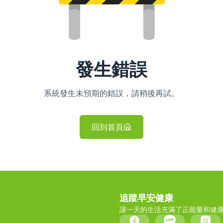
發生錯誤
系統發生未預期的錯誤，請稍後再試。
回到首頁
追蹤早安健康
讓一天的生活充滿了正能量和健