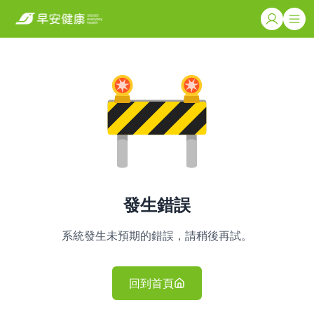
發生錯誤
系統發生未預期的錯誤，請稍後再試。
回到首頁