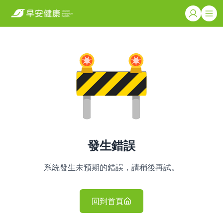
發生錯誤
系統發生未預期的錯誤，請稍後再試。
回到首頁