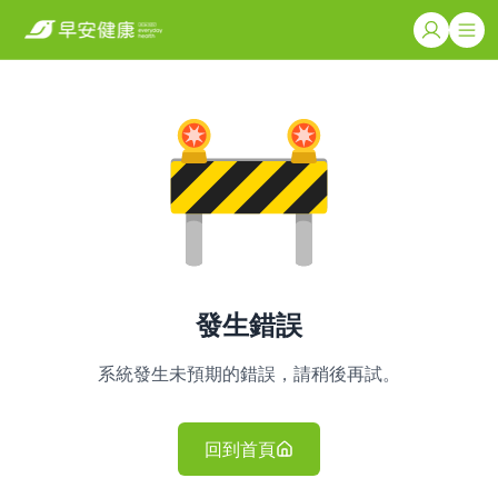
發生錯誤
系統發生未預期的錯誤，請稍後再試。
回到首頁