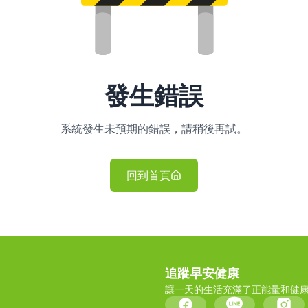
發生錯誤
系統發生未預期的錯誤，請稍後再試。
回到首頁
追蹤早安健康
讓一天的生活充滿了正能量和健