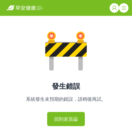
發生錯誤
系統發生未預期的錯誤，請稍後再試。
回到首頁