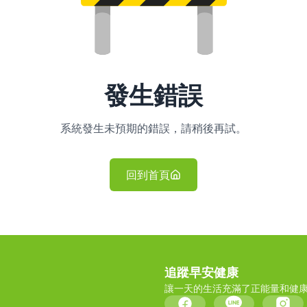
發生錯誤
系統發生未預期的錯誤，請稍後再試。
回到首頁
追蹤早安健康
讓一天的生活充滿了正能量和健