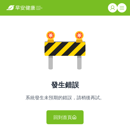
發生錯誤
系統發生未預期的錯誤，請稍後再試。
回到首頁