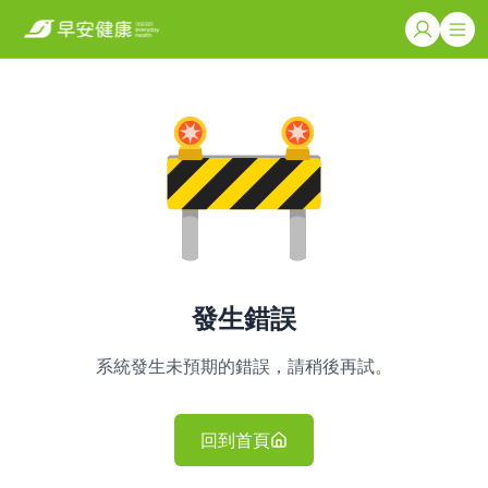
發生錯誤
系統發生未預期的錯誤，請稍後再試。
回到首頁