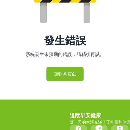
發生錯誤
系統發生未預期的錯誤，請稍後再試。
回到首頁
追蹤早安健康
讓一天的生活充滿了正能量和健