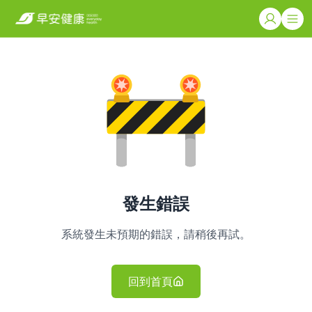
發生錯誤
系統發生未預期的錯誤，請稍後再試。
回到首頁