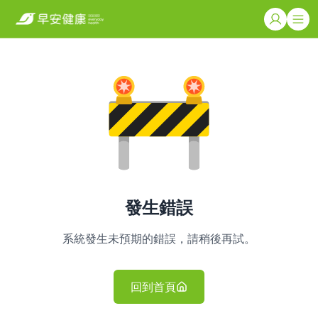
發生錯誤
系統發生未預期的錯誤，請稍後再試。
回到首頁