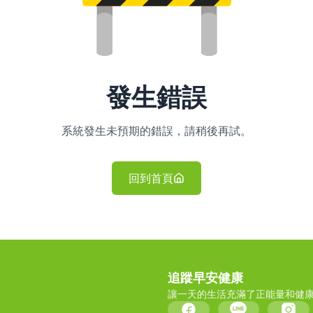
發生錯誤
系統發生未預期的錯誤，請稍後再試。
回到首頁
追蹤早安健康
讓一天的生活充滿了正能量和健