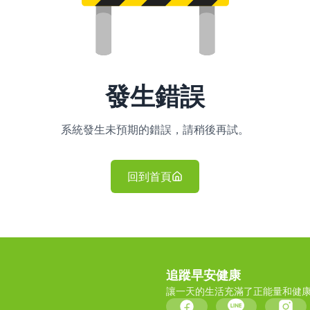
發生錯誤
系統發生未預期的錯誤，請稍後再試。
回到首頁
追蹤早安健康
讓一天的生活充滿了正能量和健