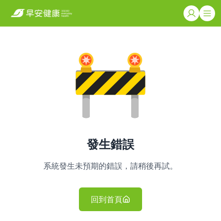
發生錯誤
系統發生未預期的錯誤，請稍後再試。
回到首頁