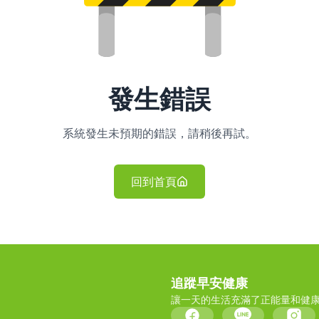
發生錯誤
系統發生未預期的錯誤，請稍後再試。
回到首頁
追蹤早安健康
讓一天的生活充滿了正能量和健