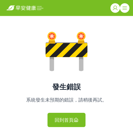
發生錯誤
系統發生未預期的錯誤，請稍後再試。
回到首頁