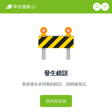
發生錯誤
系統發生未預期的錯誤，請稍後再試。
回到首頁