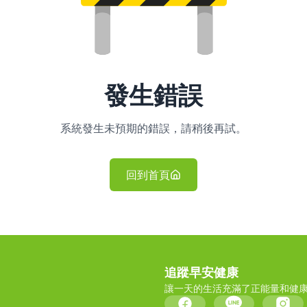
發生錯誤
系統發生未預期的錯誤，請稍後再試。
回到首頁
追蹤早安健康
讓一天的生活充滿了正能量和健