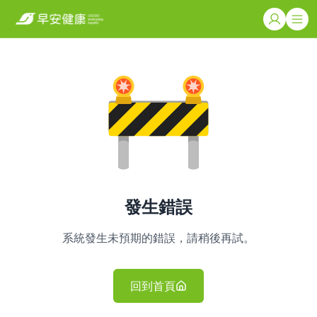
發生錯誤
系統發生未預期的錯誤，請稍後再試。
回到首頁