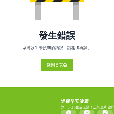
發生錯誤
系統發生未預期的錯誤，請稍後再試。
回到首頁
追蹤早安健康
讓一天的生活充滿了正能量和健