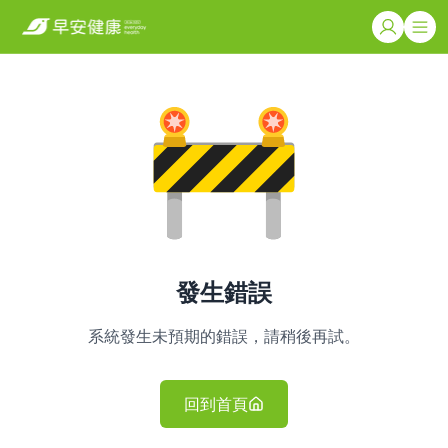
發生錯誤
系統發生未預期的錯誤，請稍後再試。
回到首頁