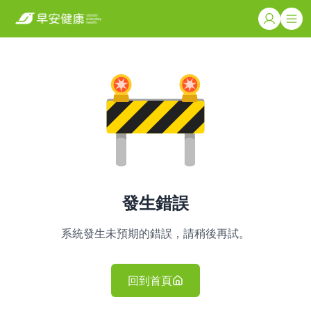
發生錯誤
系統發生未預期的錯誤，請稍後再試。
回到首頁