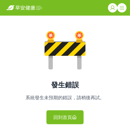
發生錯誤
系統發生未預期的錯誤，請稍後再試。
回到首頁