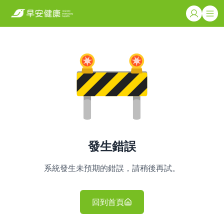
發生錯誤
系統發生未預期的錯誤，請稍後再試。
回到首頁