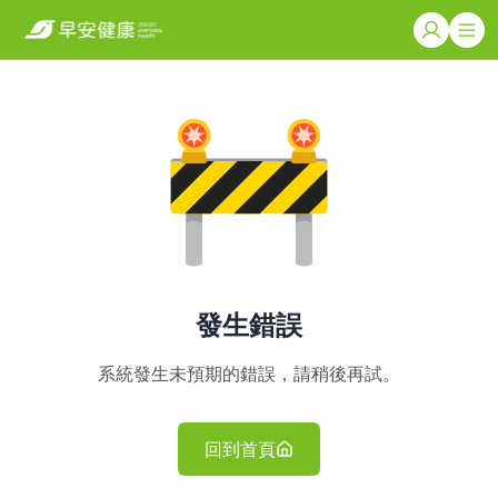
發生錯誤
系統發生未預期的錯誤，請稍後再試。
回到首頁