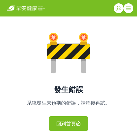
發生錯誤
系統發生未預期的錯誤，請稍後再試。
回到首頁