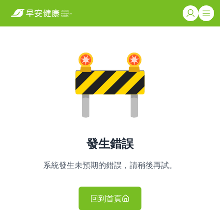
發生錯誤
系統發生未預期的錯誤，請稍後再試。
回到首頁