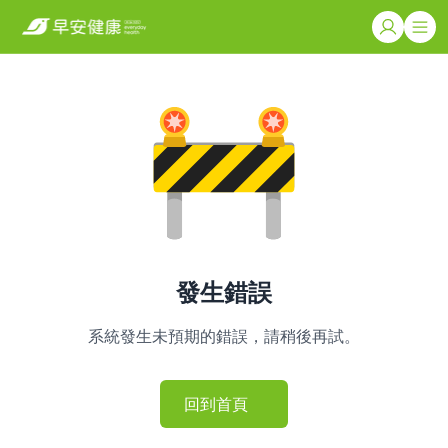
發生錯誤
系統發生未預期的錯誤，請稍後再試。
回到首頁