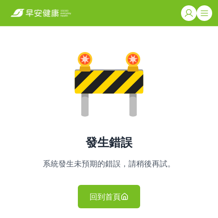
發生錯誤
系統發生未預期的錯誤，請稍後再試。
回到首頁