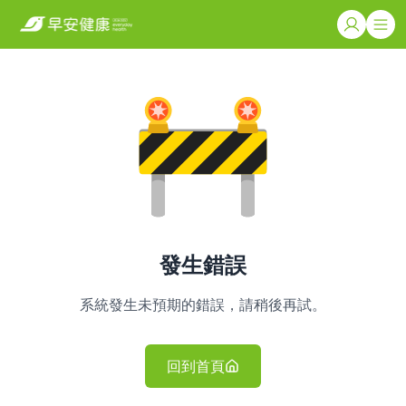
發生錯誤
系統發生未預期的錯誤，請稍後再試。
回到首頁