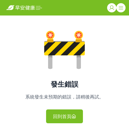
發生錯誤
系統發生未預期的錯誤，請稍後再試。
回到首頁