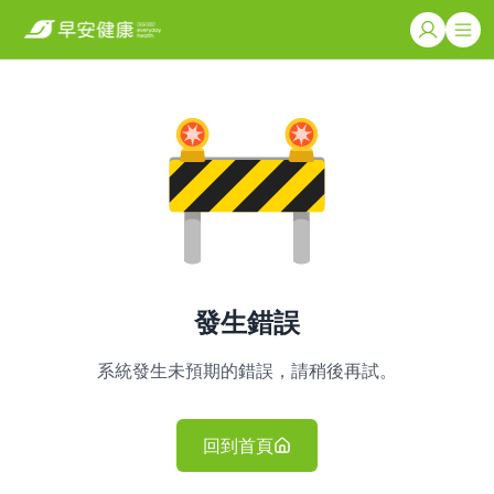
發生錯誤
系統發生未預期的錯誤，請稍後再試。
回到首頁