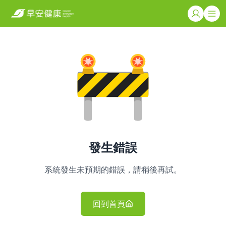
發生錯誤
系統發生未預期的錯誤，請稍後再試。
回到首頁