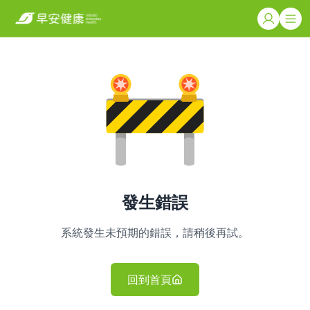
發生錯誤
系統發生未預期的錯誤，請稍後再試。
回到首頁