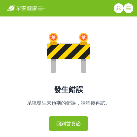
發生錯誤
系統發生未預期的錯誤，請稍後再試。
回到首頁