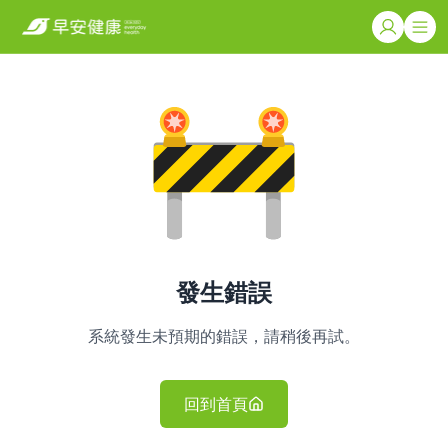
發生錯誤
系統發生未預期的錯誤，請稍後再試。
回到首頁