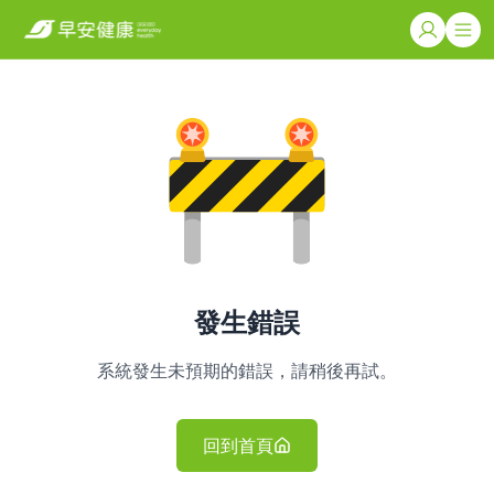
發生錯誤
系統發生未預期的錯誤，請稍後再試。
回到首頁