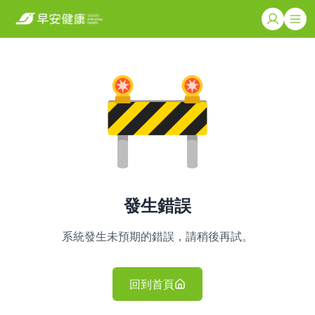
發生錯誤
系統發生未預期的錯誤，請稍後再試。
回到首頁