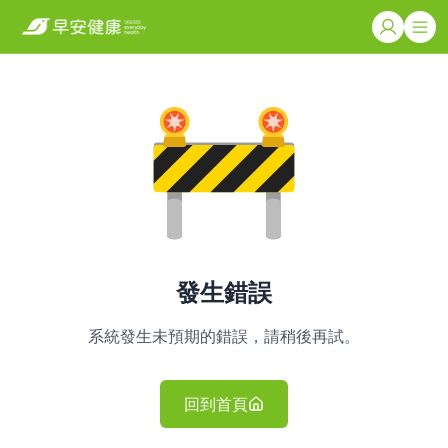
發生錯誤
系統發生未預期的錯誤，請稍後再試。
回到首頁