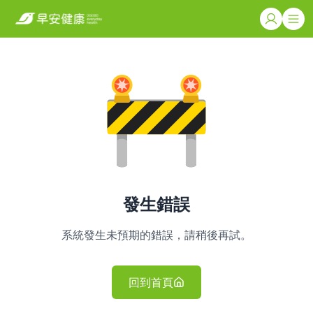
發生錯誤
系統發生未預期的錯誤，請稍後再試。
回到首頁