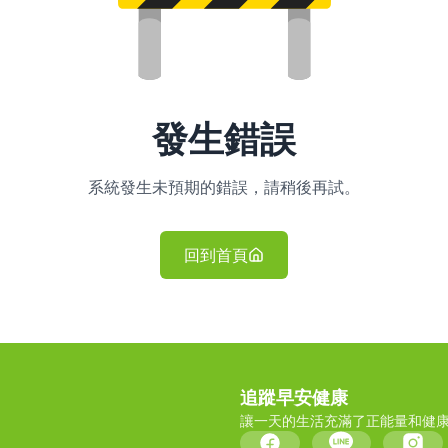
發生錯誤
系統發生未預期的錯誤，請稍後再試。
回到首頁
追蹤早安健康
讓一天的生活充滿了正能量和健